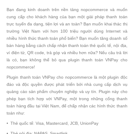
Bạn đang kinh doanh trên nền tảng nopcommerce và muốn
cung cấp cho khách hàng của bạn một giải pháp thanh toán
trực tuyến đa dạng, tiện lợi và an toàn? Bạn muốn khai thác thị
trường Việt Nam với hơn 100 triệu người dùng Internet và
nhiều hình thức thanh toán phổ biến? Bạn muốn tăng doanh số
bán hàng bằng cách chấp nhận thanh toán thẻ quốc tế, nội địa,
ví điện tử, QR code, trả góp và nhiều hơn nữa? Nếu câu trả lời
là có, bạn không thể bỏ qua plugin thanh toán VNPay cho
nopcommerce!
Plugin thanh toán VNPay cho nopcommerce là một plugin độc
đáo và độc quyền được phát triển bởi nhà cung cấp dịch vụ
quảng cáo sản phẩm chuyên nghiệp và uy tín. Plugin này cho
phép bạn tích hợp với VNPay, một trong những cổng thanh
toán hàng đầu tại Việt Nam, để chấp nhận các hình thức thanh
toán như:
• Thẻ quốc tế: Visa, Mastercard, JCB, UnionPay
• Thẻ nội địa: NAPAS, Smartlink