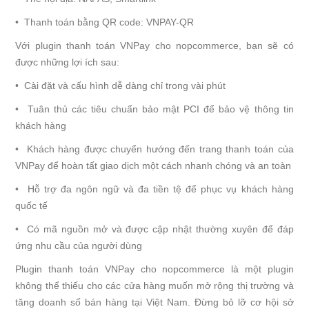
• Thanh toán bằng QR code: VNPAY-QR
Với plugin thanh toán VNPay cho nopcommerce, bạn sẽ có
được những lợi ích sau:
• Cài đặt và cấu hình dễ dàng chỉ trong vài phút
• Tuân thủ các tiêu chuẩn bảo mật PCI để bảo vệ thông tin
khách hàng
• Khách hàng được chuyển hướng đến trang thanh toán của
VNPay để hoàn tất giao dịch một cách nhanh chóng và an toàn
• Hỗ trợ đa ngôn ngữ và đa tiền tệ để phục vụ khách hàng
quốc tế
• Có mã nguồn mở và được cập nhật thường xuyên để đáp
ứng nhu cầu của người dùng
Plugin thanh toán VNPay cho nopcommerce là một plugin
không thể thiếu cho các cửa hàng muốn mở rộng thị trường và
tăng doanh số bán hàng tại Việt Nam. Đừng bỏ lỡ cơ hội sở