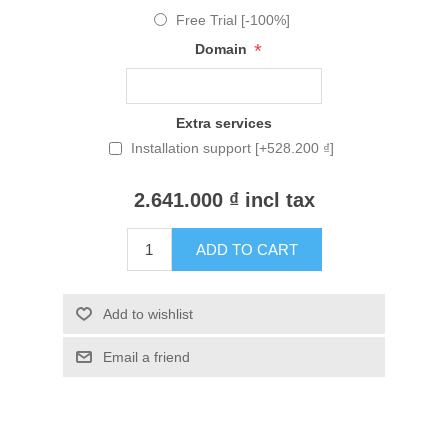
Free Trial [-100%]
*
Domain
Extra services
Installation support [+528.200 ₫]
2.641.000 ₫ incl tax
ADD TO CART
Add to wishlist
Email a friend