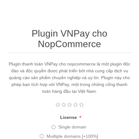
Plugin VNPay cho
NopCommerce
Plugin thanh toán VNPay cho nopcommerce là một plugin độc
đáo và độc quyền được phát triển bởi nhà cung cấp dịch vụ
quảng cáo sản phẩm chuyên nghiệp và uy tín. Plugin này cho
phép bạn tích hợp với VNPay, một trong những cổng thanh
toán hàng đầu tại Việt Nam.
*
License
Single domain
Muiltiple domains [+100%]