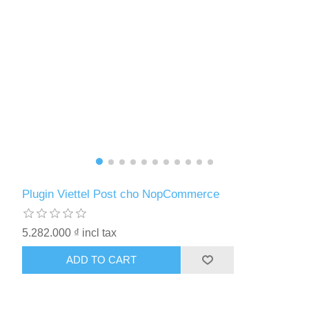
Plugin Viettel Post cho NopCommerce
5.282.000 ₫ incl tax
ADD TO CART