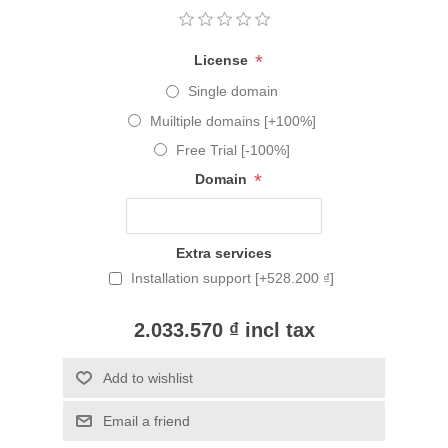
*
License
Single domain
Muiltiple domains [+100%]
Free Trial [-100%]
*
Domain
Extra services
Installation support [+528.200 ₫]
2.033.570 ₫ incl tax
Add to wishlist
Email a friend