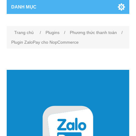
DANH MỤC
Tên thuộc tính
Giá trị thuộc tính
Trang chủ
/
Plugins
/
Phương thức thanh toán
/
Plugin ZaloPay cho NopCommerce